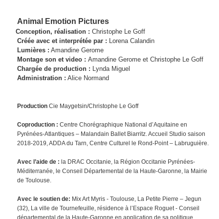
Animal Emotion Pictures
Conception, réalisation :
Christophe Le Goff
Créée avec et interprétée par :
Lorena Calandin
Lumières :
Amandine Gerome
Montage son et video :
Amandine Gerome et Christophe Le Goff
Chargée de production :
Lynda Miguel
Administration :
Alice Normand
Production
Cie Maygetsin/Christophe Le Goff
Coproduction :
Centre Chorégraphique National d’Aquitaine en
Pyrénées-Atlantiques – Malandain Ballet Biarritz. Accueil Studio saison
2018-2019, ADDA du Tarn, Centre Culturel le Rond-Point – Labruguière.
Avec l’aide de :
la DRAC Occitanie, la Région Occitanie Pyrénées-
Méditerranée, le Conseil Départemental de la Haute-Garonne, la Mairie
de Toulouse.
Avec le soutien de:
Mix Art Myris - Toulouse, La Petite Pierre – Jegun
(32), La ville de Tournefeuille, résidence à l’Espace Roguet - Conseil
départemental de la Haute-Garonne en application de sa politique