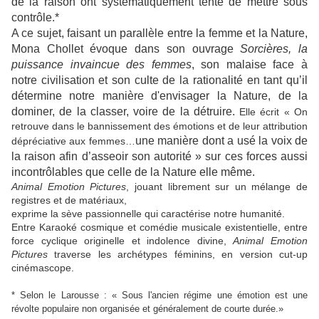
de la raison ont systématiquement tenté de mettre sous
contrôle.*
A ce sujet, faisant un parallèle entre la femme et la Nature,
Mona Chollet évoque dans son ouvrage
Sorcières, la
puissance invaincue des femmes
, son malaise face à
notre civilisation et son culte de la rationalité en tant qu’il
détermine notre manière d'envisager la Nature, de la
dominer, de la classer, voire de la détruire.
Elle écrit « On
retrouve dans le bannissement des émotions et de leur attribution
une manière dont a usé la voix de
dépréciative aux femmes…
la raison afin d’asseoir son autorité » sur ces forces aussi
incontrôlables que celle de la Nature elle même.
Animal Emotion Pictures
, jouant librement sur un mélange de
registres et de matériaux,
exprime la sève passionnelle qui caractérise notre humanité.
Entre Karaoké cosmique et comédie musicale existentielle, entre
force cyclique originelle et indolence divine,
Animal Emotion
Pictures
traverse les archétypes féminins, en version cut-up
cinémascope.
* Selon le Larousse : « Sous l'ancien régime une émotion est une
révolte populaire non organisée et généralement de courte durée.»