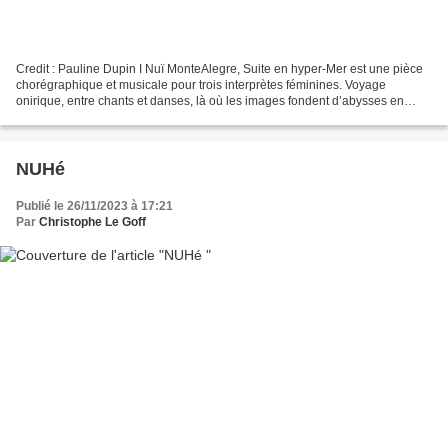
Credit : Pauline Dupin I Nuï MonteAlegre, Suite en hyper-Mer est une pièce
chorégraphique et musicale pour trois interprètes féminines. Voyage
onirique, entre chants et danses, là où les images fondent d’abysses en
facéties et tout touche au secret. Rite,...
NUHé
Publié le 26/11/2023 à 17:21
Par
Christophe Le Goff