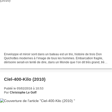
Enveloppe et miroir sont dans un bateau est un trio, histoire de trois Don
Quichottes modernes à l’image de tous les hommes. Embarcation fragile,
dérisoire serait-on tenté de dire, dans un Monde que l’on dit très grand, très
vide, comme la mer jadis....
Ciel-400-Kilo (2010)
Publié le 05/02/2016 à 10:53
Par
Christophe Le Goff