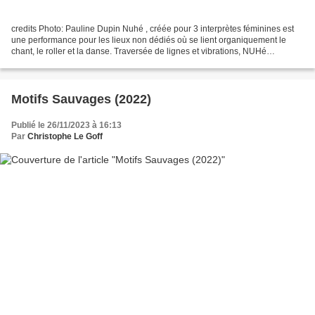
credits Photo: Pauline Dupin Nuhé , créée pour 3 interprètes féminines est
une performance pour les lieux non dédiés où se lient organiquement le
chant, le roller et la danse. Traversée de lignes et vibrations, NUHé
s’esquisse en empreinte émotionnelle....
Motifs Sauvages (2022)
Publié le 26/11/2023 à 16:13
Par
Christophe Le Goff