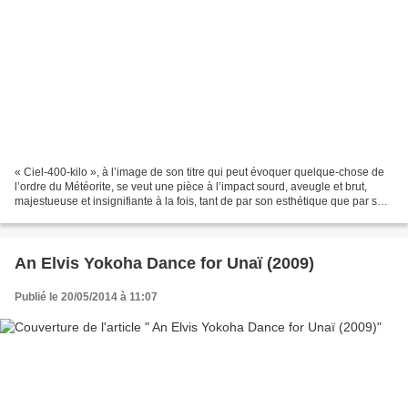
« Ciel-400-kilo », à l’image de son titre qui peut évoquer quelque-chose de
l’ordre du Météorite, se veut une pièce à l’impact sourd, aveugle et brut,
majestueuse et insignifiante à la fois, tant de par son esthétique que par son
propos. Ce duo constitue...
An Elvis Yokoha Dance for Unaï (2009)
Publié le 20/05/2014 à 11:07