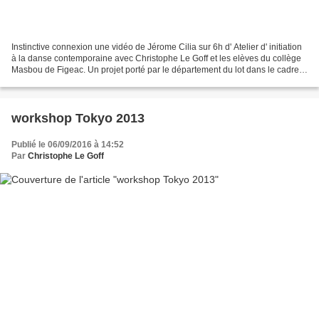
Instinctive connexion une vidéo de Jérome Cilia sur 6h d' Atelier d' initiation
à la danse contemporaine avec Christophe Le Goff et les elèves du collège
Masbou de Figeac. Un projet porté par le département du lot dans le cadre
du dispositif Danse - Musée...
workshop Tokyo 2013
Publié le 06/09/2016 à 14:52
Par
Christophe Le Goff