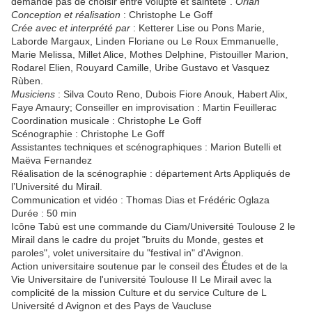
demande pas de choisir entre volupté et sainteté".
Orlan
Conception et réalisation
: Christophe Le Goff
Crée avec et interprété par
: Ketterer Lise ou Pons Marie,
Laborde Margaux, Linden Floriane ou Le Roux Emmanuelle,
Marie Melissa, Millet Alice, Mothes Delphine, Pistouiller Marion,
Rodarel Elien, Rouyard Camille, Uribe Gustavo et Vasquez
Rùben.
Musiciens
: Silva Couto Reno, Dubois Fiore Anouk, Habert Alix,
Faye Amaury; Conseiller en improvisation : Martin Feuillerac
Coordination musicale : Christophe Le Goff
Scénographie : Christophe Le Goff
Assistantes techniques et scénographiques : Marion Butelli et
Maëva Fernandez
Réalisation de la scénographie : département Arts Appliqués de
l’Université du Mirail.
Communication et vidéo : Thomas Dias et Frédéric Oglaza
Durée : 50 min
Icône Tabù est une commande du Ciam/Université Toulouse 2 le
Mirail dans le cadre du projet "bruits du Monde, gestes et
paroles", volet universitaire du "festival in" d'Avignon.
Action universitaire soutenue par le conseil des Études et de la
Vie Universitaire de l'université Toulouse II Le Mirail avec la
complicité de la mission Culture et du service Culture de L
Université d Avignon et des Pays de Vaucluse