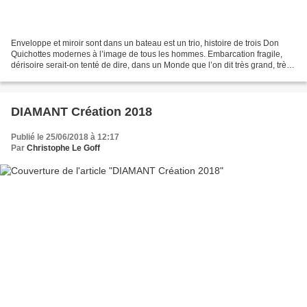
Enveloppe et miroir sont dans un bateau est un trio, histoire de trois Don
Quichottes modernes à l’image de tous les hommes. Embarcation fragile,
dérisoire serait-on tenté de dire, dans un Monde que l’on dit très grand, très
vide, comme la mer jadis....
DIAMANT Création 2018
Publié le 25/06/2018 à 12:17
Par
Christophe Le Goff