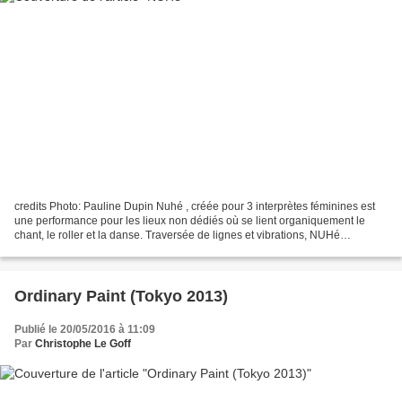
credits Photo: Pauline Dupin Nuhé , créée pour 3 interprètes féminines est
une performance pour les lieux non dédiés où se lient organiquement le
chant, le roller et la danse. Traversée de lignes et vibrations, NUHé
s’esquisse en empreinte émotionnelle....
Ordinary Paint (Tokyo 2013)
Publié le 20/05/2016 à 11:09
Par
Christophe Le Goff