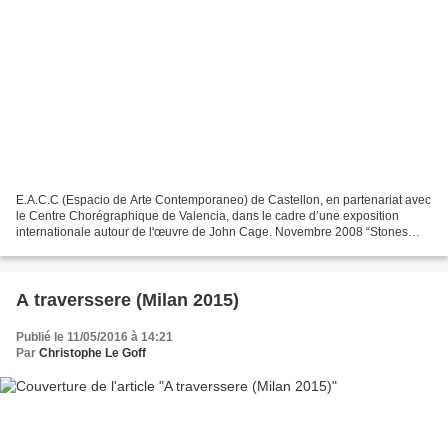
E.A.C.C (Espacio de Arte Contemporaneo) de Castellon, en partenariat avec
le Centre Chorégraphique de Valencia, dans le cadre d’une exposition
internationale autour de l'œuvre de John Cage. Novembre 2008 “Stones
Fences” et “Prés de Bridge Sound in Deception...
A traverssere (Milan 2015)
Publié le 11/05/2016 à 14:21
Par
Christophe Le Goff