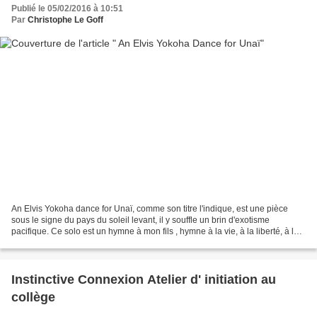
Publié le 05/02/2016 à 10:51
Par
Christophe Le Goff
An Elvis Yokoha dance for Unaï, comme son titre l'indique, est une pièce
sous le signe du pays du soleil levant, il y souffle un brin d'exotisme
pacifique. Ce solo est un hymne à mon fils , hymne à la vie, à la liberté, à la
légèreté, à la fraicheur,...
Instinctive Connexion Atelier d' initiation au
collège