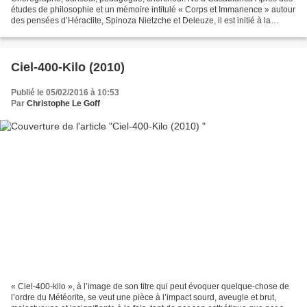
études de philosophie et un mémoire intitulé « Corps et Immanence » autour
des pensées d’Héraclite, Spinoza Nietzche et Deleuze, il est initié à la
danse, durant trois ans, dans la...
Ciel-400-Kilo (2010)
Publié le 05/02/2016 à 10:53
Par
Christophe Le Goff
« Ciel-400-kilo », à l’image de son titre qui peut évoquer quelque-chose de
l’ordre du Météorite, se veut une pièce à l’impact sourd, aveugle et brut,