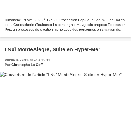
Dimanche 19 avril 2026 à 17h30 / Procession Pop Salle Forum - Les Halles
de la Cartoucherie (Toulouse) La compagnie Maygetsin propose Procession
Pop, un processus de création mené avec des personnes en situation de
handicap issues du milieu associatif...
I Nuï MonteAlegre, Suite en Hyper-Mer
Publié le 29/11/2024 à 15:11
Par
Christophe Le Goff