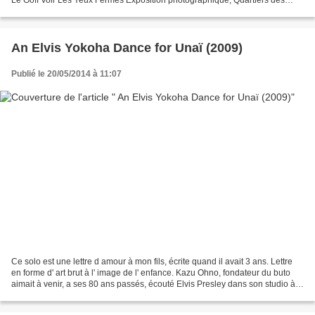
Barradels – Blagnac et Sept Deniers - Toulouse...
An Elvis Yokoha Dance for Unaï (2009)
Publié le 20/05/2014 à 11:07
Ce solo est une lettre d amour à mon fils, écrite quand il avait 3 ans. Lettre
en forme d' art brut à l' image de l' enfance. Kazu Ohno, fondateur du buto
aimait à venir, a ses 80 ans passés, écouté Elvis Presley dans son studio à
Yokohama. Cette anecdote...