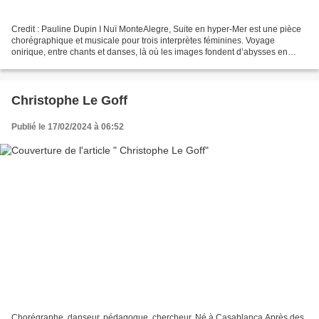
Credit : Pauline Dupin I Nuï MonteAlegre, Suite en hyper-Mer est une pièce
chorégraphique et musicale pour trois interprètes féminines. Voyage
onirique, entre chants et danses, là où les images fondent d’abysses en
facéties et tout touche au secret. Rite,...
Christophe Le Goff
Publié le 17/02/2024 à 06:52
Chorégraphe, danseur, pédagogue, chercheur. Né à Casablanca Après des