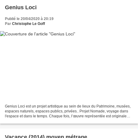
Genius Loci
Publié le 20/04/2020 à 20:19
Par
Christophe Le Goff
Genius Loci est un projet artistique au sein de lieux du Patrimoine, musées,
espaces naturels, espaces publics, privées.. Projet Nomade, voyage dans
l'espace et dans le temps. Chaque fois, l’œuvre représentée est originale
dans la mesure où elle exprime...
Vacance (2014) moyen métrage