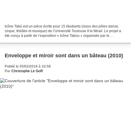
Icône Tabù est un pièce écrite pour 15 étudiants (issus des pôles danse,
cirque, théâtre et musique) de l’Université Toulouse II le Mirail. Le projet a
été conçu à partir de l’exposition « Icône Tabou » organisée par le
département Arts Appliqués. "C’est...
Enveloppe et miroir sont dans un bâteau (2010)
Publié le 05/02/2016 à 10:56
Par
Christophe Le Goff