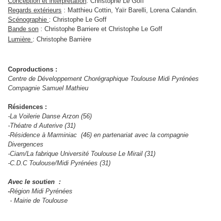
Conception et interprétation
: Christophe Le Goff
Regards extérieurs
: Matthieu Cottin, Yaïr Barelli, Lorena Calandin.
Scénographie
: Christophe Le Goff
Bande son
: Christophe Barriere et Christophe Le Goff
Lumière
: Christophe Barrière
Coproductions :
Centre de Développement Chorégraphique Toulouse Midi Pyrénées
Compagnie Samuel Mathieu
Résidences :
-La Voilerie Danse Arzon (56)
-Théatre d Auterive (31)
-Résidence à Marminiac (46) en partenariat avec la compagnie
Divergences
-Ciam/La fabrique Université Toulouse Le Mirail (31)
-C.D.C Toulouse/Midi Pyrénées (31)
Avec le soutien :
-
Région Midi Pyrénées
- Mairie de Toulouse