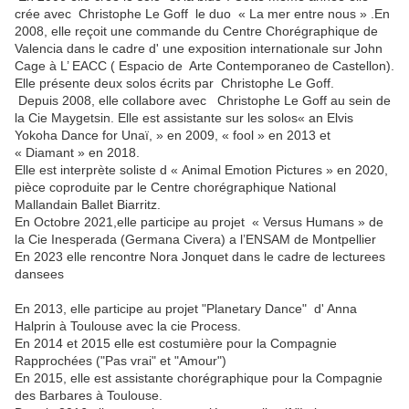
crée avec Christophe Le Goff le duo « La mer entre nous » .En
2008, elle reçoit une commande du Centre Chorégraphique de
Valencia dans le cadre d' une exposition internationale sur John
Cage à L’ EACC ( Espacio de Arte Contemporaneo de Castellon).
Elle présente deux solos écrits par Christophe Le Goff.
Depuis 2008, elle collabore avec Christophe Le Goff au sein de
la Cie Maygetsin. Elle est assistante sur les solos« an Elvis
Yokoha Dance for Unaï, » en 2009, « fool » en 2013 et
« Diamant » en 2018.
Elle est interprète soliste d « Animal Emotion Pictures » en 2020,
pièce coproduite par le Centre chorégraphique National
Mallandain Ballet Biarritz.
En Octobre 2021,elle participe au projet « Versus Humans » de
la Cie Inesperada (Germana Civera) a l’ENSAM de Montpellier
En 2023 elle rencontre Nora Jonquet dans le cadre de lecturees
dansees
En 2013, elle participe au projet "Planetary Dance" d' Anna
Halprin à Toulouse avec la cie Process.
En 2014 et 2015 elle est costumière pour la Compagnie
Rapprochées ("Pas vrai" et "Amour")
En 2015, elle est assistante chorégraphique pour la Compagnie
des Barbares à Toulouse.