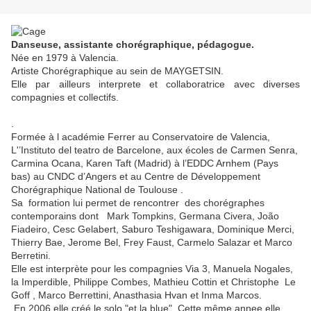
Danseuse, assistante chorégraphique, pédagogue.
Née en 1979 à Valencia.
Artiste Chorégraphique au sein de MAYGETSIN.
Elle par ailleurs interprete
et collaboratrice
avec diverses
compagnies et
collectifs.
.
Formée à l académie Ferrer au Conservatoire de Valencia,
L'’Instituto del teatro de Barcelone, aux écoles de Carmen Senra,
Carmina Ocana, Karen Taft (Madrid) à l’EDDC Arnhem (Pays
bas) au CNDC d’Angers et au Centre de Développement
Chorégraphique National de Toulouse .
Sa formation lui permet de rencontrer des chorégraphes
contemporains dont Mark Tompkins, Germana Civera, João
Fiadeiro, Cesc Gelabert, Saburo Teshigawara, Dominique Merci,
Thierry Bae, Jerome Bel, Frey Faust, Carmelo Salazar et Marco
Berretini.
Elle est interprète pour les compagnies Via 3, Manuela Nogales,
la Imperdible, Philippe Combes, Mathieu Cottin et Christophe Le
Goff , Marco Berrettini, Anasthasia Hvan et Inma Marcos.
En 2006 elle créé le solo "et la blue". Cette même annee elle